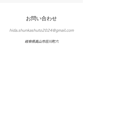
お問い合わせ
hida.shunkashuto2024@gmail.com
​岐阜県高山市荘川町六
厩４９５
お名前入力欄
メールアドレス入力欄
件名入力欄